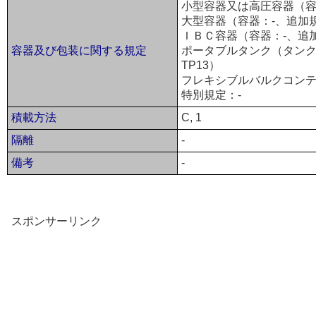
小型容器又は高圧容器（容器
大型容器（容器：-、追加
ＩＢＣ容器（容器：-、追
容器及び包装に関する規定
ポータブルタンク（タンク：T
TP13）
フレキシブルバルクコンテ
特別規定：-
積載方法
C, 1
隔離
-
備考
-
スポンサーリンク