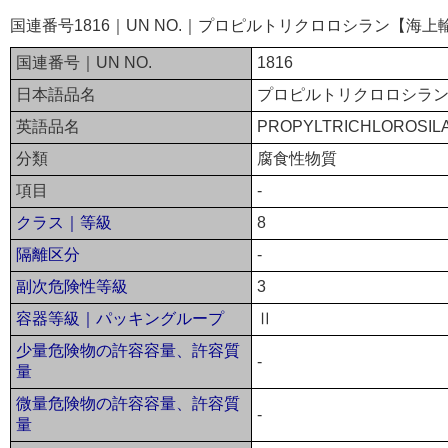
国連番号1816｜UN NO.｜プロピルトリクロロシラン【海上
国連番号｜UN NO.
1816
日本語品名
プロピルトリクロロシラ
英語品名
PROPYLTRICHLOROSIL
分類
腐食性物質
項目
-
クラス｜等級
8
隔離区分
-
副次危険性等級
3
容器等級｜パッキングループ
Ⅱ
少量危険物の許容容量、許容質
-
量
微量危険物の許容容量、許容質
-
量