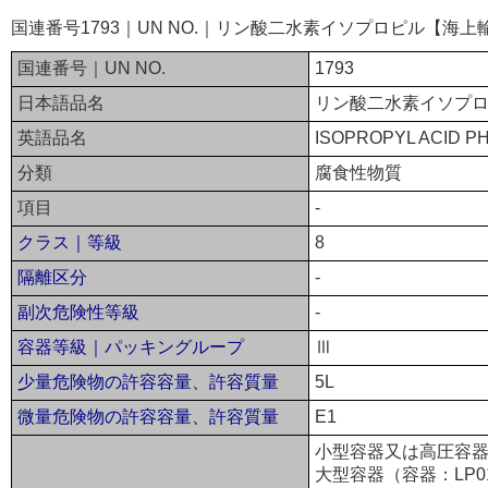
国連番号1793｜UN NO.｜リン酸二水素イソプロピル【海上
国連番号｜UN NO.
1793
日本語品名
リン酸二水素イソプ
英語品名
ISOPROPYL ACID P
分類
腐食性物質
項目
-
クラス｜等級
8
隔離区分
-
副次危険性等級
-
容器等級｜パッキングループ
Ⅲ
少量危険物の許容容量、許容質量
5L
微量危険物の許容容量、許容質量
E1
小型容器又は高圧容器
大型容器（容器：LP0