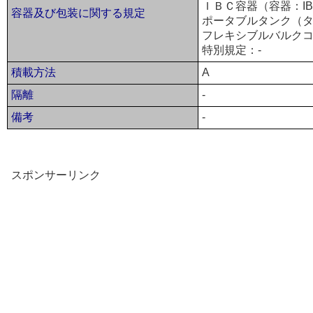
ＩＢＣ容器（容器：IB
容器及び包装に関する規定
ポータブルタンク（タ
フレキシブルバルクコ
特別規定：-
積載方法
A
隔離
-
備考
-
スポンサーリンク