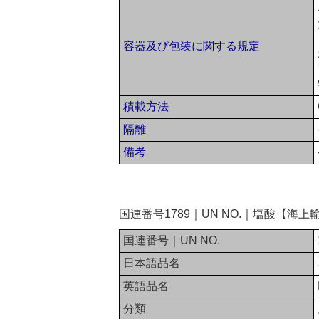
容器及び包装に関する規定
積載方法
隔離
備考
国連番号1789｜UN NO.｜塩酸【海上
国連番号｜UN NO.
日本語品名
英語品名
分類