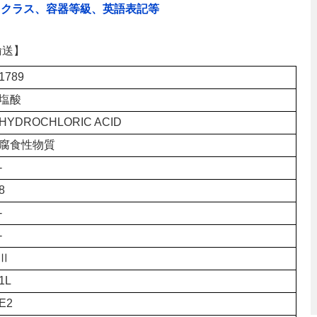
、クラス、容器等級、英語表記等
輸送】
1789
塩酸
HYDROCHLORIC ACID
腐食性物質
-
8
-
-
Ⅱ
1L
E2