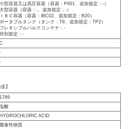
小型容器又は高圧容器（容器：P001、追加規定：-）
大型容器（容器：-、追加規定：-）
ＩＢＣ容器（容器：IBC02、追加規定：B20）
ポータブルタンク（タンク：T8、追加規定：TP2）
フレキシブルバルクコンテナ：-
特別規定：-
C
-
-
輸送】
1789
塩酸
HYDROCHLORIC ACID
腐食性物質