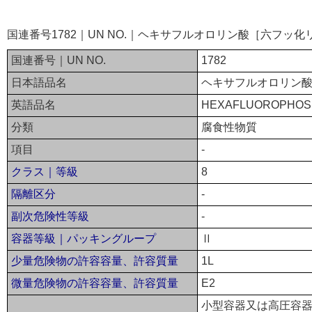
国連番号1782｜UN NO.｜ヘキサフルオロリン酸［六フッ
国連番号｜UN NO.
1782
日本語品名
ヘキサフルオロリン
英語品名
HEXAFLUOROPHOSP
分類
腐食性物質
項目
-
クラス｜等級
8
隔離区分
-
副次危険性等級
-
容器等級｜パッキングループ
Ⅱ
少量危険物の許容容量、許容質量
1L
微量危険物の許容容量、許容質量
E2
小型容器又は高圧容器