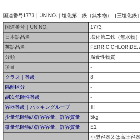
国連番号1773｜UN NO.｜塩化第二鉄（無水物）［三塩化
国連番号｜UN NO.
1773
日本語品名
塩化第二鉄（無水物
英語品名
FERRIC CHLORIDE
分類
腐食性物質
項目
-
クラス｜等級
8
隔離区分
-
副次危険性等級
-
容器等級｜パッキングループ
Ⅲ
少量危険物の許容容量、許容質量
5kg
微量危険物の許容容量、許容質量
E1
小型容器又は高圧容器