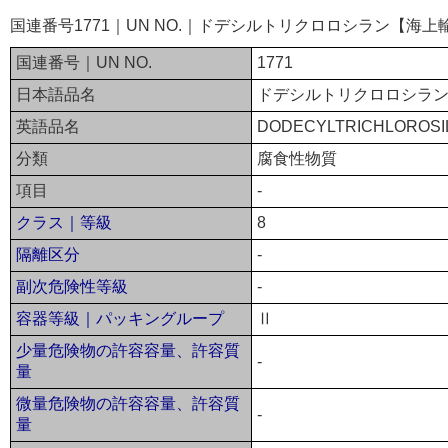
国連番号1771｜UN NO.｜ドデシルトリクロロシラン【海上
国連番号｜UN NO.
1771
日本語品名
ドデシルトリクロロシラ
英語品名
DODECYLTRICHLOROSI
分類
腐食性物質
項目
-
クラス｜等級
8
隔離区分
-
副次危険性等級
-
容器等級｜パッキングループ
Ⅱ
少量危険物の許容容量、許容質
-
量
微量危険物の許容容量、許容質
-
量