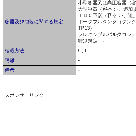
小型容器又は高圧容器（容器
大型容器（容器：-、追加
ＩＢＣ容器（容器：-、追
容器及び包装に関する規定
ポータブルタンク（タンク：T
TP13）
フレキシブルバルクコンテ
特別規定：-
積載方法
C, 1
隔離
-
備考
-
スポンサーリンク