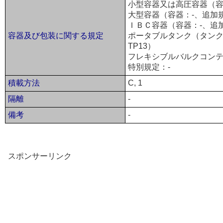
小型容器又は高圧容器（容器
大型容器（容器：-、追加
ＩＢＣ容器（容器：-、追
容器及び包装に関する規定
ポータブルタンク（タンク：T
TP13）
フレキシブルバルクコンテ
特別規定：-
積載方法
C, 1
隔離
-
備考
-
スポンサーリンク