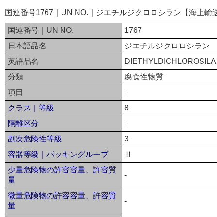
国連番号1767｜UN NO.｜ジエチルジクロロシラン【海上輸
国連番号｜UN NO.
1767
日本語品名
ジエチルジクロロシラン
英語品名
DIETHYLDICHLOROSIL
分類
腐食性物質
項目
-
クラス｜等級
8
隔離区分
-
副次危険性等級
3
容器等級｜パッキングループ
Ⅱ
少量危険物の許容容量、許容質
-
量
微量危険物の許容容量、許容質
-
量