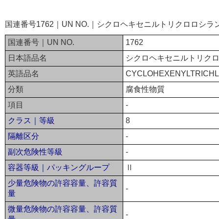
国連番号1762｜UN NO.｜シクロヘキセニルトリクロロシ
国連番号｜UN NO.
1762
日本語品名
シクロヘキセニルトリク
英語品名
CYCLOHEXENYLTRICHL
分類
腐食性物質
項目
-
クラス｜等級
8
隔離区分
-
副次危険性等級
-
容器等級｜パッキングループ
Ⅱ
少量危険物の許容容量、許容質
-
量
微量危険物の許容容量、許容質
-