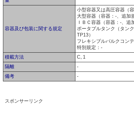
量
小型容器又は高圧容器（容器
大型容器（容器：-、追加
ＩＢＣ容器（容器：-、追
容器及び包装に関する規定
ポータブルタンク（タンク：T
TP13）
フレキシブルバルクコンテ
特別規定：-
積載方法
C, 1
隔離
-
備考
-
スポンサーリンク