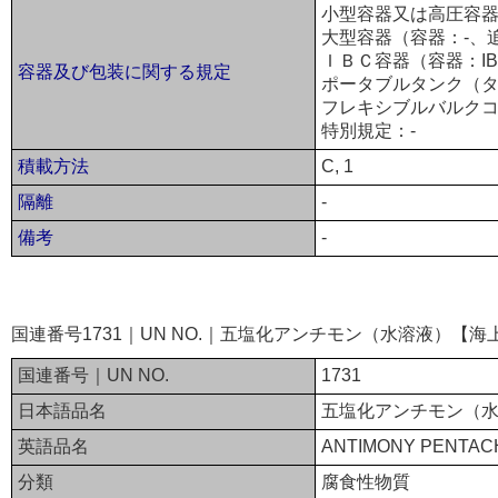
小型容器又は高圧容器
大型容器（容器：-、
ＩＢＣ容器（容器：IB
容器及び包装に関する規定
ポータブルタンク（タ
フレキシブルバルクコ
特別規定：-
積載方法
C, 1
隔離
-
備考
-
国連番号1731｜UN NO.｜五塩化アンチモン（水溶液）【海
国連番号｜UN NO.
1731
日本語品名
五塩化アンチモン（
英語品名
ANTIMONY PENTACH
分類
腐食性物質