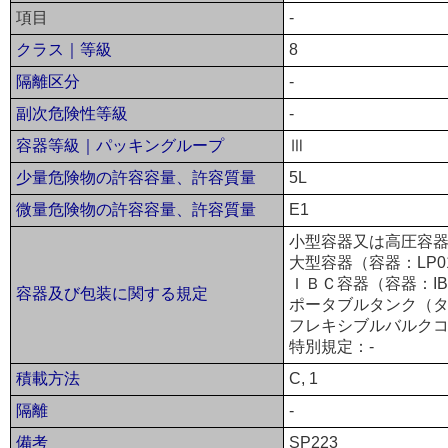
項目
-
クラス｜等級
8
隔離区分
-
副次危険性等級
-
容器等級｜パッキングループ
Ⅲ
少量危険物の許容容量、許容質量
5L
微量危険物の許容容量、許容質量
E1
小型容器又は高圧容器
大型容器（容器：LP0
ＩＢＣ容器（容器：IB
容器及び包装に関する規定
ポータブルタンク（タ
フレキシブルバルクコ
特別規定：-
積載方法
C, 1
隔離
-
備考
SP223