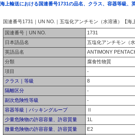
海上輸送における国連番号1731の品名、クラス、容器等級、
国連番号1731｜UN NO.｜五塩化アンチモン（水溶液）【海
国連番号｜UN NO.
1731
日本語品名
五塩化アンチモン（
英語品名
ANTIMONY PENTACH
分類
腐食性物質
項目
-
クラス｜等級
8
隔離区分
-
副次危険性等級
-
容器等級｜パッキングループ
Ⅱ
少量危険物の許容容量、許容質量
1L
微量危険物の許容容量、許容質量
E2