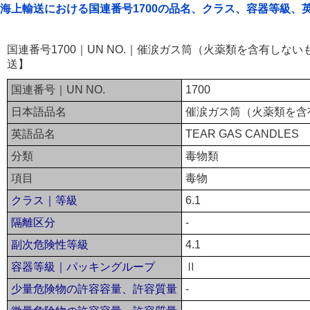
海上輸送における国連番号1700の品名、クラス、容器等級、
国連番号1700｜UN NO.｜催涙ガス筒（火薬類を含有しな
送】
国連番号｜UN NO.
1700
日本語品名
催涙ガス筒（火薬類を含
英語品名
TEAR GAS CANDLES
分類
毒物類
項目
毒物
クラス｜等級
6.1
隔離区分
-
副次危険性等級
4.1
容器等級｜パッキングループ
Ⅱ
少量危険物の許容容量、許容質量
-