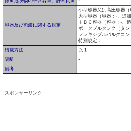
微量危険物の許容容量、許容質量
-
小型容器又は高圧容器（容
大型容器（容器：-、追加
ＩＢＣ容器（容器：-、追
容器及び包装に関する規定
ポータブルタンク（タンク
フレキシブルバルクコン
特別規定：-
積載方法
D, 1
隔離
-
備考
-
スポンサーリンク