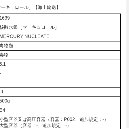
銀［マーキュロール］【海上輸送】
1639
核酸水銀［マーキュロール］
MERCURY NUCLEATE
毒物類
毒物
6.1
-
-
Ⅱ
500g
E4
小型容器又は高圧容器（容器：P002、追加規定：-）
大型容器（容器：-、追加規定：-）