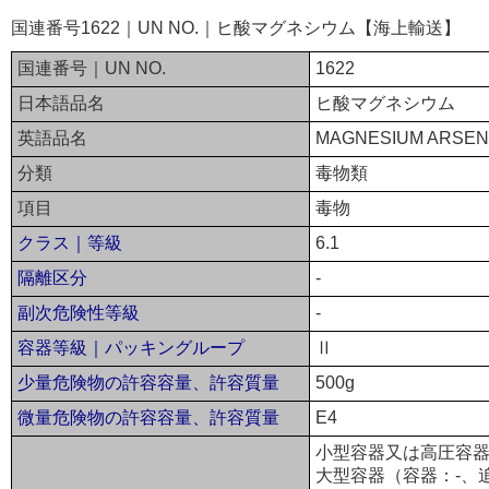
国連番号1622｜UN NO.｜ヒ酸マグネシウム【海上輸送】
国連番号｜UN NO.
1622
日本語品名
ヒ酸マグネシウム
英語品名
MAGNESIUM ARSEN
分類
毒物類
項目
毒物
クラス｜等級
6.1
隔離区分
-
副次危険性等級
-
容器等級｜パッキングループ
Ⅱ
少量危険物の許容容量、許容質量
500g
微量危険物の許容容量、許容質量
E4
小型容器又は高圧容器
大型容器（容器：-、