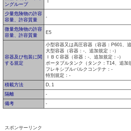
Ⅰ
ングループ
少量危険物の許容
-
容量、許容質量
微量危険物の許容
E5
容量、許容質量
小型容器又は高圧容器（容器：P601、追
大型容器（容器：-、追加規定：-）
容器及び包装に関
ＩＢＣ容器（容器：-、追加規定：-）
する規定
ポータブルタンク（タンク：T14、追加規定
フレキシブルバルクコンテナ：-
特別規定：-
積載方法
D, 1
隔離
-
備考
-
スポンサーリンク