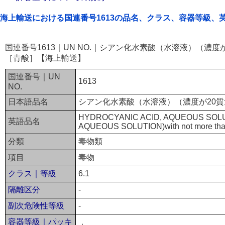
海上輸送における国連番号1613の品名、クラス、容器等級、
国連番号1613｜UN NO.｜シアン化水素酸（水溶液）（濃
［青酸］【海上輸送】
国連番号｜UN
1613
NO.
日本語品名
シアン化水素酸（水溶液）（濃度が20
HYDROCYANIC ACID, AQUEOUS SOL
英語品名
AQUEOUS SOLUTION)with not more tha
分類
毒物類
項目
毒物
クラス｜等級
6.1
隔離区分
-
副次危険性等級
-
容器等級｜パッキ