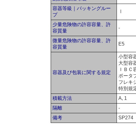
容器等級｜パッキングルー
Ⅰ
プ
少量危険物の許容容量、許
-
容質量
微量危険物の許容容量、許
E5
容質量
小型容
大型容
ＩＢＣ容
容器及び包装に関する規定
ポータ
フレキ
特別規定
積載方法
A, 1
隔離
-
備考
SP274