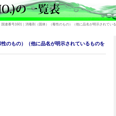
 国連番号1601｜消毒剤（固体）（毒性のもの）（他に品名が明示されているものを除
（毒性のもの）（他に品名が明示されているものを