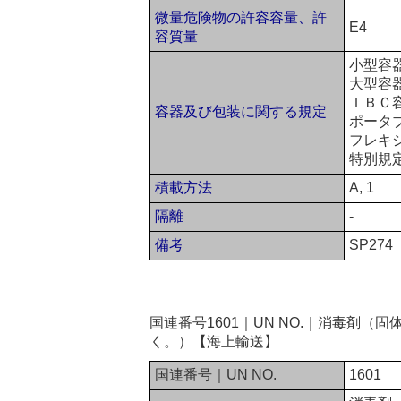
微量危険物の許容容量、許
E4
容質量
小型容
大型容
ＩＢＣ容
容器及び包装に関する規定
ポータ
フレキ
特別規定
積載方法
A, 1
隔離
-
備考
SP274
国連番号1601｜UN NO.｜消毒剤
く。）【海上輸送】
国連番号｜UN NO.
1601