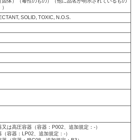
（固体）（毒性のもの）（他に品名が明示されているもの
。）
ECTANT, SOLID, TOXIC, N.O.S.
器又は高圧容器（容器：P002、追加規定：-）
（容器：LP02、追加規定：-）