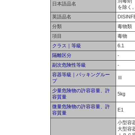
消毒剤
日本語品名
を除く
英語品名
DISINF
分類
毒物類
項目
毒物
クラス｜等級
6.1
隔離区分
-
副次危険性等級
-
容器等級｜パッキングルー
Ⅲ
プ
少量危険物の許容容量、許
5kg
容質量
微量危険物の許容容量、許
E1
容質量
小型容
大型容器