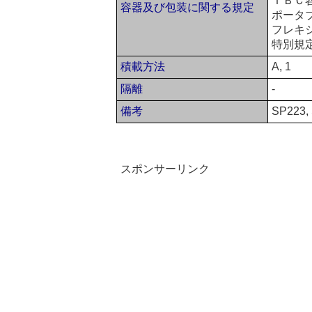
ＩＢＣ容
容器及び包装に関する規定
ポータ
フレキ
特別規定
積載方法
A, 1
隔離
-
備考
SP223,
スポンサーリンク