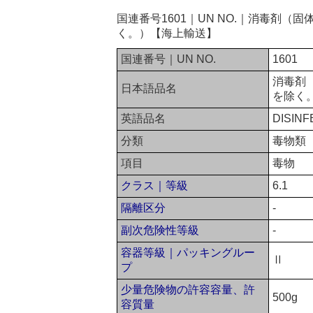
国連番号1601｜UN NO.｜消毒剤
く。）【海上輸送】
国連番号｜UN NO.
1601
消毒剤
日本語品名
を除く
英語品名
DISINF
分類
毒物類
項目
毒物
クラス｜等級
6.1
隔離区分
-
副次危険性等級
-
容器等級｜パッキングルー
Ⅱ
プ
少量危険物の許容容量、許
500g
容質量