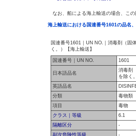
なお、船による海上輸送の場合、この
海上輸送における国連番号1601の品名
国連番号1601｜UN NO.｜消毒剤
く。）【海上輸送】
国連番号｜UN NO.
1601
消毒剤
日本語品名
を除く
英語品名
DISINF
分類
毒物類
項目
毒物
クラス｜等級
6.1
隔離区分
-
副次危険性等級
-