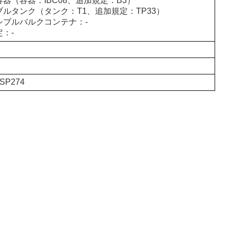
器（容器：IBC08、追加規定：B3）
ブルタンク（タンク：T1、追加規定：TP33）
シブルバルクコンテナ：-
：-
 SP274