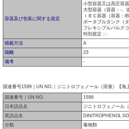
小型容器又は高圧容器
大型容器（容器：-、
ＩＢＣ容器（容器：IB
容器及び包装に関する規定
ポータブルタンク（タ
フレキシブルバルクコ
特別規定：-
積載方法
A
隔離
23
備考
-
国連番号1599｜UN NO.｜ジニトロフェノール（溶液）【海
国連番号｜UN NO.
1599
日本語品名
ジニトロフェノール
英語品名
DINITROPHENOL SO
分類
毒物類