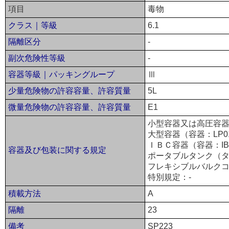
項目
毒物
クラス｜等級
6.1
隔離区分
-
副次危険性等級
-
容器等級｜パッキングループ
Ⅲ
少量危険物の許容容量、許容質量
5L
微量危険物の許容容量、許容質量
E1
小型容器又は高圧容器
大型容器（容器：LP0
ＩＢＣ容器（容器：IB
容器及び包装に関する規定
ポータブルタンク（タ
フレキシブルバルクコ
特別規定：-
積載方法
A
隔離
23
備考
SP223