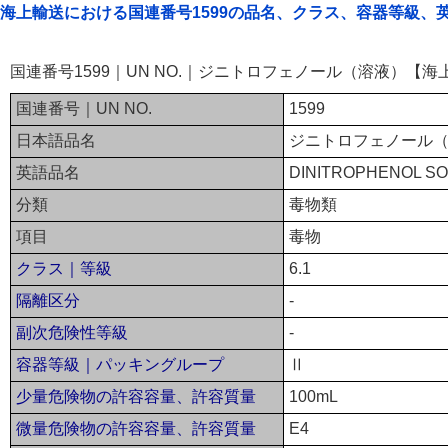
海上輸送における国連番号1599の品名、クラス、容器等級、
国連番号1599｜UN NO.｜ジニトロフェノール（溶液）【海
国連番号｜UN NO.
1599
日本語品名
ジニトロフェノール
英語品名
DINITROPHENOL SO
分類
毒物類
項目
毒物
クラス｜等級
6.1
隔離区分
-
副次危険性等級
-
容器等級｜パッキングループ
Ⅱ
少量危険物の許容容量、許容質量
100mL
微量危険物の許容容量、許容質量
E4