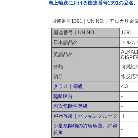
海上輸送における国連番号1391の品名
国連番号1391｜UN NO.｜アルカ
国連番号｜UN NO.
1391
日本語品名
アルカ
ALKAL
英語品名
DISPE
分類
可燃性
項目
水反応
クラス｜等級
4.3
隔離区分
-
副次危険性等級
-
容器等級｜パッキングループ
Ⅰ
少量危険物の許容容量、許容
-
質量