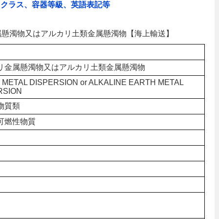
、クラス、容器等級、英語表記等
リ金属懸濁物又はアルカリ土類金属懸濁物【海上輸送】
リ金属懸濁物又はアルカリ土類金属懸濁物
I METAL DISPERSION or ALKALINE EARTH METAL
RSION
物質類
可燃性物質