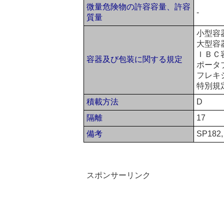
微量危険物の許容容量、許容
-
質量
小型容
大型容
ＩＢＣ
容器及び包装に関する規定
ポータ
フレキ
特別規
積載方法
D
隔離
17
備考
SP182,
スポンサーリンク