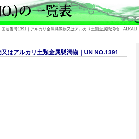
 国連番号1391｜アルカリ金属懸濁物又はアルカリ土類金属懸濁物｜ALKALI METAL D
又はアルカリ土類金属懸濁物｜UN NO.1391