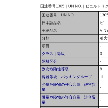
国連番号1305｜UN NO.｜ビニルト
国連番号｜UN NO.
130
日本語品名
ビニ
英語品名
VIN
分類
引火
項目
-
クラス｜等級
3
隔離区分
-
副次危険性等級
8
容器等級｜パッキングループ
Ⅱ
少量危険物の許容容量、許容質
-
量
微量危険物の許容容量、許容質
-
量