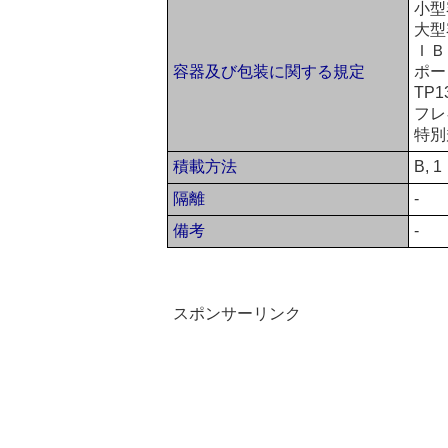
小型
大型
ＩＢ
容器及び包装に関する規定
ポー
TP1
フレ
特別
積載方法
B, 1
隔離
-
備考
-
スポンサーリンク