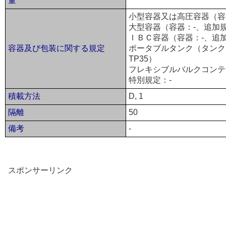
量
小型容器又は高圧容器（容器
大型容器（容器：-、追加規
ＩＢＣ容器（容器：-、追加
容器及び包装に関する規定
ポータブルタンク（タンク：T
TP35）
フレキシブルバルクコンテ
特別規定：-
積載方法
D, 1
隔離
50
備考
-
スポンサーリンク