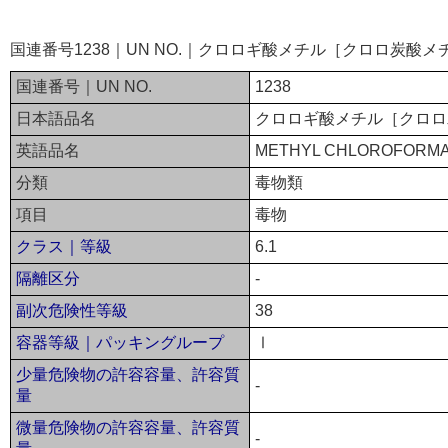
国連番号1238｜UN NO.｜クロロギ酸メチル［クロロ炭酸
国連番号｜UN NO.
1238
日本語品名
クロロギ酸メチル［クロロ
英語品名
METHYL CHLOROFORM
分類
毒物類
項目
毒物
クラス｜等級
6.1
隔離区分
-
副次危険性等級
38
容器等級｜パッキングループ
Ⅰ
少量危険物の許容容量、許容質
-
量
微量危険物の許容容量、許容質
-