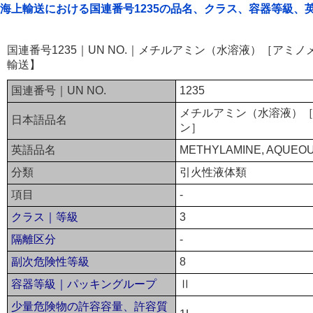
海上輸送における国連番号1235の品名、クラス、容器等級、
国連番号1235｜UN NO.｜メチルアミン（水溶液）［アミ
輸送】
国連番号｜UN NO.
1235
メチルアミン（水溶液）
日本語品名
ン］
英語品名
METHYLAMINE, AQUEOU
分類
引火性液体類
項目
-
クラス｜等級
3
隔離区分
-
副次危険性等級
8
容器等級｜パッキングループ
Ⅱ
少量危険物の許容容量、許容質